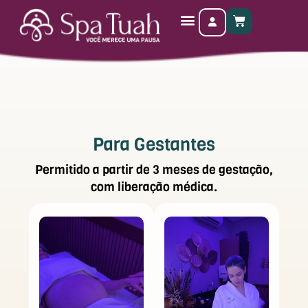
Ir
CART
para
Terapias de bem-estar
Para sua Empresa
Para Gestantes
o
conteúdo
Para Gestantes
Permitido a partir de 3 meses de gestação,
com liberação médica.